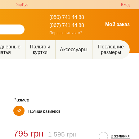
Укр
Рус
Вход
(050) 741 44 88
Мой заказ
(067) 741 44 88
Перезвонить вам?
едневные
Пальто и
Последние
Аксессуары
латья
куртки
размеры
Размер
52
Таблица размеров
795 грн
1 595 грн
В желания