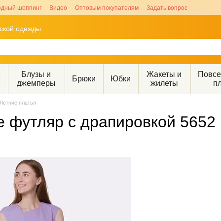
здный шоппинг
Видео
Оптовым покупателям
Задать вопрос
рской одежды
е
Блузы и
Жакеты и
Повс
Брюки
Юбки
джемперы
жилеты
п
Летние платья
е футляр с драпировкой 5652