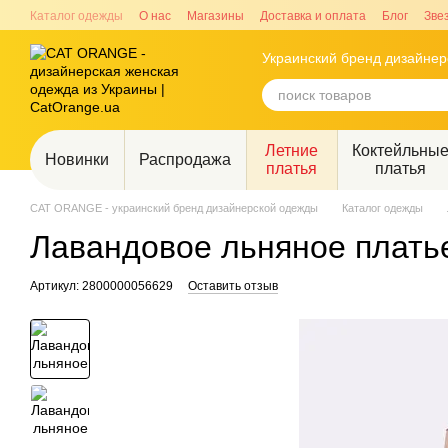
Перейти к основному контенту
Каталог одежды
О нас
Магазины
Доставка и оплата
Блог
Зве
Украинский бренд дизайне
Летние
Коктейльны
Новинки
Распродажа
платья
платья
CAT ORANGE - украинский бренд дизайнерской одежды
Каталог одежды
Лавандовое льняное плать
Артикул: 2800000056629
Оставить отзыв