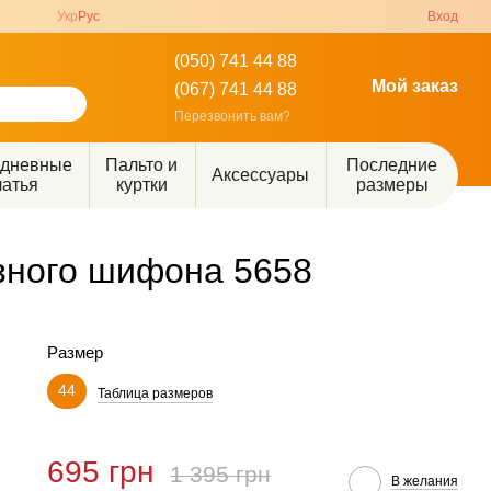
Укр
Рус
Вход
(050) 741 44 88
Мой заказ
(067) 741 44 88
Перезвонить вам?
едневные
Пальто и
Последние
Аксессуары
латья
куртки
размеры
озного шифона 5658
Размер
44
Таблица размеров
695 грн
1 395 грн
В желания