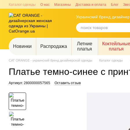
Перейти к основному контенту
Каталог одежды
О нас
Магазины
Доставка и оплата
Блог
Зве
Украинский бренд дизайне
Летние
Коктейльны
Новинки
Распродажа
платья
платья
CAT ORANGE - украинский бренд дизайнерской одежды
Каталог одежды
Платье темно-синее с прин
Артикул: 2800000057565
Оставить отзыв