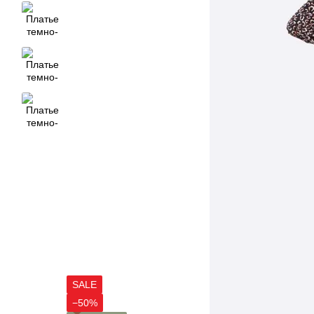
SALE
−50%