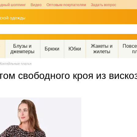
здный шоппинг
Видео
Оптовым покупателям
Задать вопрос
рской одежды
е
Блузы и
Жакеты и
Повс
Брюки
Юбки
джемперы
жилеты
п
Коктейльные платья
том свободного кроя из виск