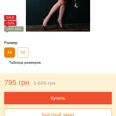
SALE
−53%
LAST SIZE
Размер
44
54
Таблица размеров
795 грн
1 695 грн
Купить
Быстрый заказ