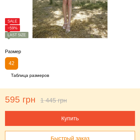
SALE
−59%
LAST SIZE
Размер
42
Таблица размеров
595 грн
1 445 грн
Купить
Быстрый заказ