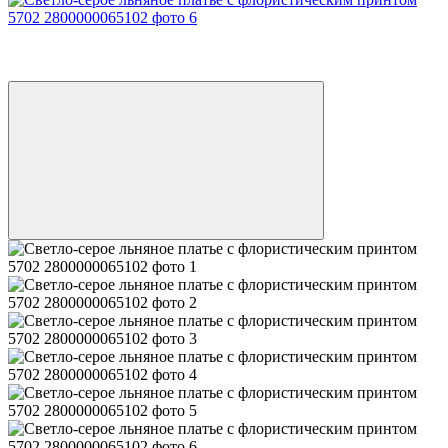
SALE
−59%
LAST SIZE