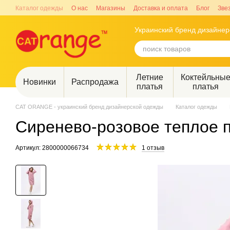
Перейти к основному контенту
Каталог одежды
О нас
Магазины
Доставка и оплата
Блог
Зве
Украинский бренд дизайне
Летние
Коктейльны
Новинки
Распродажа
платья
платья
CAT ORANGE - украинский бренд дизайнерской одежды
Каталог одежды
Сиренево-розовое теплое п
Артикул: 2800000066734
1 отзыв