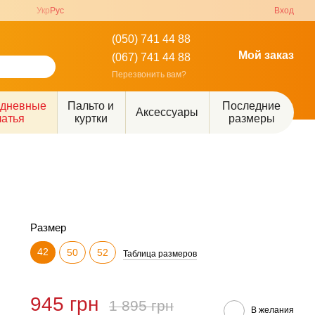
Укр
Рус
Вход
(050) 741 44 88
Мой заказ
(067) 741 44 88
Перезвонить вам?
едневные
Пальто и
Последние
Аксессуары
латья
куртки
размеры
Размер
42
50
52
Таблица размеров
945 грн
1 895 грн
В желания