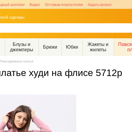
здный шоппинг
Видео
Оптовым покупателям
Задать вопрос
рской одежды
е
Блузы и
Жакеты и
Повс
Брюки
Юбки
джемперы
жилеты
п
Повседневные платья
латье худи на флисе 5712р