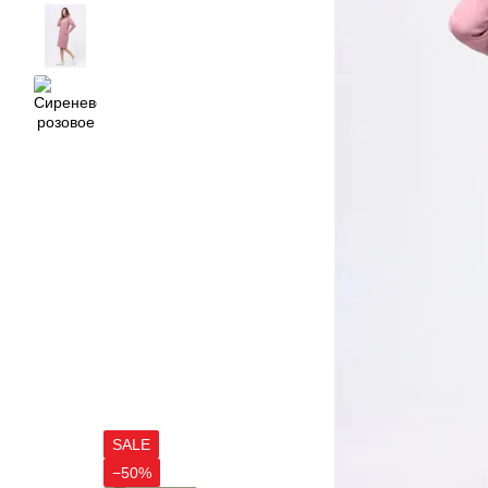
SALE
−50%