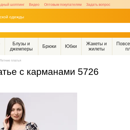
здный шоппинг
Видео
Оптовым покупателям
Задать вопрос
рской одежды
е
Блузы и
Жакеты и
Повс
Брюки
Юбки
джемперы
жилеты
п
Летние платья
атье с карманами 5726