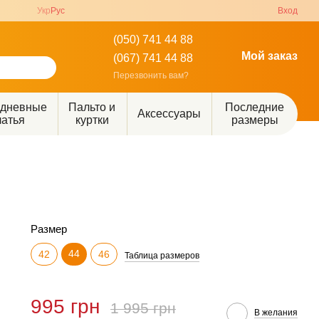
Укр
Рус
Вход
(050) 741 44 88
Мой заказ
(067) 741 44 88
Перезвонить вам?
едневные
Пальто и
Последние
Аксессуары
латья
куртки
размеры
Размер
44
42
46
Таблица размеров
995 грн
1 995 грн
В желания