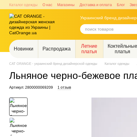
Перейти к основному контенту
Каталог одежды
О нас
Магазины
Доставка и оплата
Блог
Зве
Украинский бренд дизайне
Летние
Коктейльны
Новинки
Распродажа
платья
платья
CAT ORANGE - украинский бренд дизайнерской одежды
Каталог одежды
Льняное черно-бежевое пл
Артикул: 2800000069209
1 отзыв