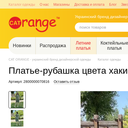
Перейти к основному контенту
Каталог одежды
О нас
Магазины
Доставка и оплата
Блог
Зве
Украинский бренд дизайне
Летние
Коктейльны
Новинки
Распродажа
платья
платья
CAT ORANGE - украинский бренд дизайнерской одежды
Каталог одежды
Платье-рубашка цвета хаки
Артикул: 2800000070816
Оставить отзыв