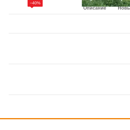
−40%
Описание
Новы