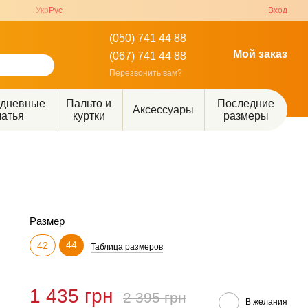
Укр
Рус
Вход
(050) 741 44 88
Мой заказ
(067) 741 44 88
Перезвонить вам?
едневные
Пальто и
Последние
Аксессуары
латья
куртки
размеры
Размер
44
42
Таблица размеров
1 435 грн
2 395 грн
В желания