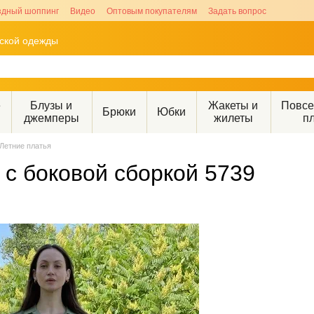
здный шоппинг
Видео
Оптовым покупателям
Задать вопрос
рской одежды
е
Блузы и
Жакеты и
Повс
Брюки
Юбки
джемперы
жилеты
п
Летние платья
 с боковой сборкой 5739