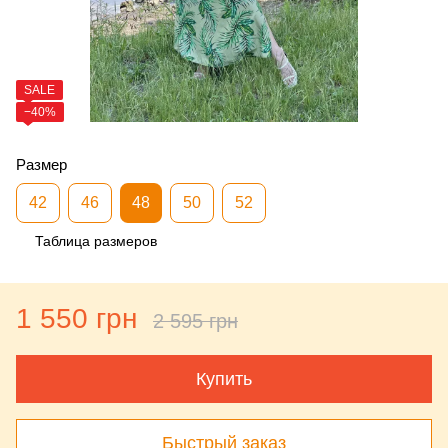
SALE
−40%
Размер
42
46
48
50
52
Таблица размеров
1 550 грн
2 595 грн
Купить
Быстрый заказ