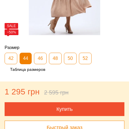
SALE
−50%
Размер
42
44
46
48
50
52
Таблица размеров
1 295 грн
2 595 грн
Купить
Быстрый заказ