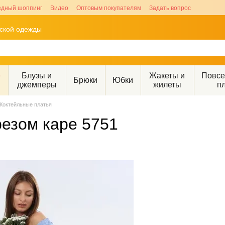
здный шоппинг
Видео
Оптовым покупателям
Задать вопрос
рской одежды
е
Блузы и
Жакеты и
Повс
Брюки
Юбки
джемперы
жилеты
п
Коктейльные платья
резом каре 5751