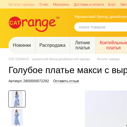
Перейти к основному контенту
Каталог одежды
О нас
Магазины
Доставка и оплата
Блог
Зве
Украинский бренд дизайне
Летние
Коктейльны
Новинки
Распродажа
платья
платья
CAT ORANGE - украинский бренд дизайнерской одежды
Каталог одежды
Голубое платье макси с вы
Артикул: 2800000072292
Оставить отзыв