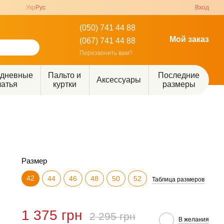
Укр
Рус
Вход
(050) 741 44 88
Мой заказ
(067) 741 44 88
Перезвонить вам?
едневные
Пальто и
Последние
Аксессуары
латья
куртки
размеры
Размер
42
44
46
48
50
52
Таблица размеров
1 375 грн
2 295 грн
В желания