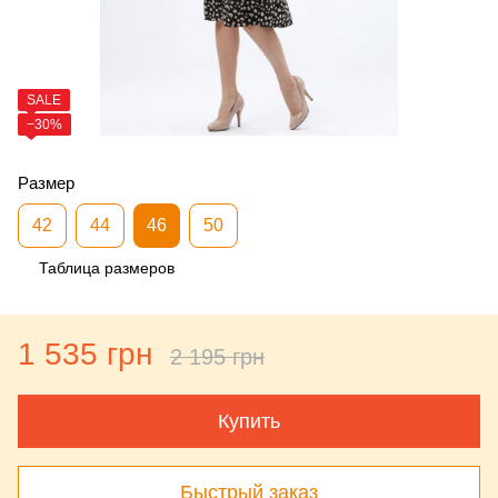
SALE
−30%
Размер
42
44
46
50
Таблица размеров
1 535 грн
2 195 грн
Купить
Быстрый заказ