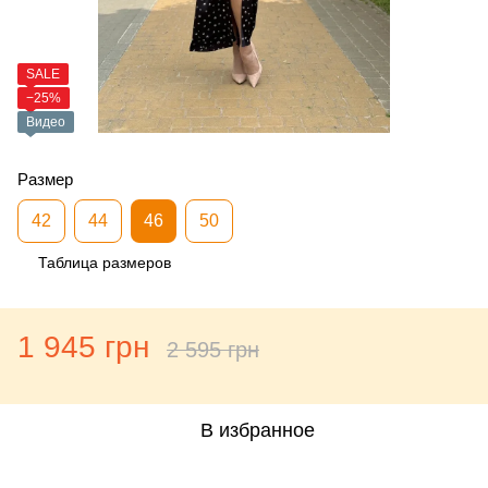
SALE
−25%
Видео
Размер
42
44
46
50
Таблица размеров
1 945 грн
2 595 грн
В избранное