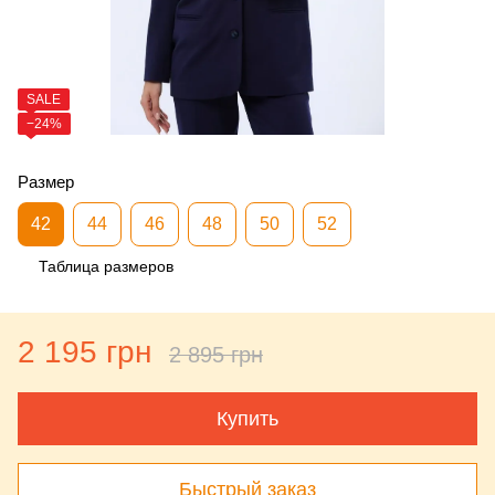
SALE
−24%
Размер
42
44
46
48
50
52
Таблица размеров
2 195 грн
2 895 грн
Купить
Быстрый заказ