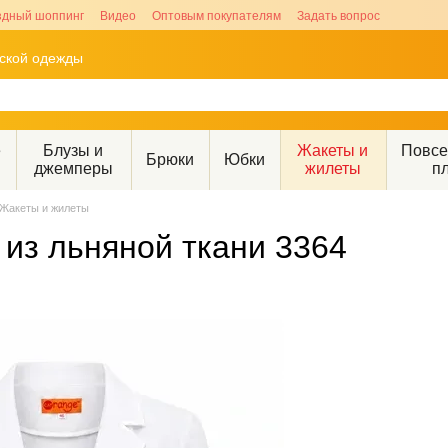
здный шоппинг
Видео
Оптовым покупателям
Задать вопрос
рской одежды
е
Блузы и
Жакеты и
Повс
Брюки
Юбки
джемперы
жилеты
п
Жакеты и жилеты
 из льняной ткани 3364