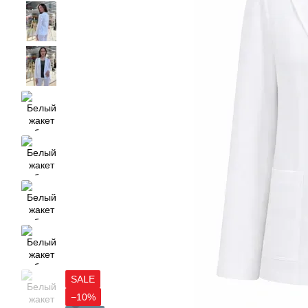
SALE
−10%