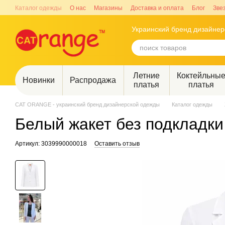
Перейти к основному контенту
Каталог одежды
О нас
Магазины
Доставка и оплата
Блог
Зве
Украинский бренд дизайне
Летние
Коктейльны
Новинки
Распродажа
платья
платья
CAT ORANGE - украинский бренд дизайнерской одежды
Каталог одежды
Белый жакет без подкладки
Артикул: 3039990000018
Оставить отзыв