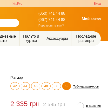
Укр
Рус
Вход
(050) 741 44 88
Мой заказ
(067) 741 44 88
Перезвонить вам?
едневные
Пальто и
Последние
Аксессуары
латья
куртки
размеры
Размер
52
42
44
46
48
50
Таблица размеров
2 335 грн
2 595 грн
В желания