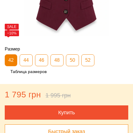
SALE
−10%
Размер
42
44
46
48
50
52
Таблица размеров
1 795 грн
1 995 грн
Купить
Быстрый заказ