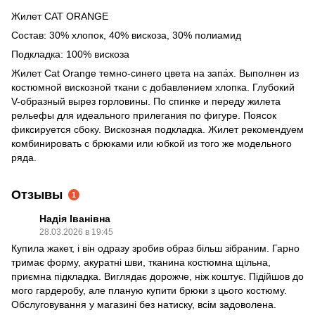
Жилет CAT ORANGE
Состав: 30% хлопок, 40% вискоза, 30% полиамид
Подкладка: 100% вискоза
Жилет Cat Orange темно-синего цвета на запа́х. Выполнен из
костюмной вискозной ткани с добавлением хлопка. Глубокий
V-образный вырез горловины. По спинке и переду жилета
рельефы для идеального прилегания по фигуре. Поясок
фиксируется сбоку. Вискозная подкладка. Жилет рекомендуем
комбинировать с брюками или юбкой из того же модельного
ряда.
Отзывы
1
Надія Іванівна
28.03.2026 в 19:45
Купила жакет, і він одразу зробив образ більш зібраним. Гарно
тримає форму, акуратні шви, тканина костюмна щільна,
приємна підкладка. Виглядає дорожче, ніж коштує. Підійшов до
мого гардеробу, але планую купити брюки з цього костюму.
Обслуговування у магазині без натиску, всім задоволена.