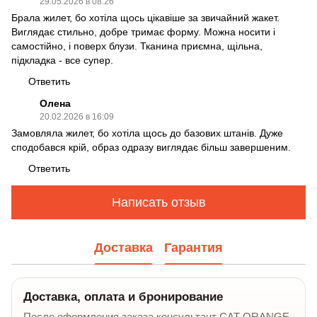
29.05.2026 в 08:26
Брала жилет, бо хотіла щось цікавіше за звичайний жакет.
Виглядає стильно, добре тримає форму. Можна носити і
самостійно, і поверх блузи. Тканина приємна, щільна,
підкладка - все супер.
Ответить
Олена
20.02.2026 в 16:09
Замовляла жилет, бо хотіла щось до базових штанів. Дуже
сподобався крій, образ одразу виглядає більш завершеним.
Ответить
Написать отзыв
Доставка
Гарантия
Доставка, оплата и бронирование
После оформления заказа консультант CAT ORANGE