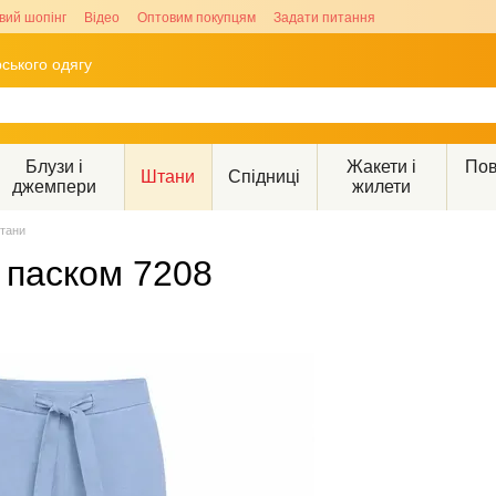
вий шопінг
Відео
Оптовим покупцям
Задати питання
ського одягу
Блузи і
Жакети і
Пов
Штани
Спідниці
джемпери
жилети
тани
з паском 7208