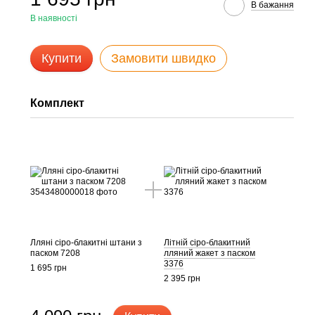
В бажання
В наявності
Купити
Замовити швидко
Комплект
Лляні сіро-блакитні штани з
Літній сіро-блакитний
паском 7208
лляний жакет з паском
3376
1 695 грн
2 395 грн