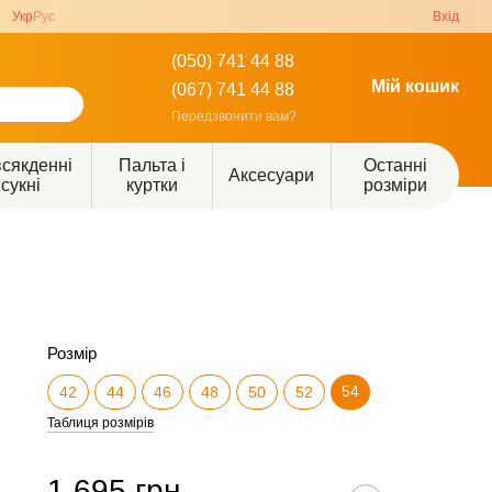
Укр
Рус
Вхід
(050) 741 44 88
Мій кошик
(067) 741 44 88
Передзвонити вам?
сякденні
Пальта і
Останні
Аксесуари
сукні
куртки
розміри
Розмір
54
42
44
46
48
50
52
Таблиця розмірів
1 695 грн