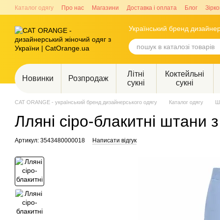
Перейти до основного контенту
Каталог одягу
Про нас
Магазини
Доставка і оплата
Блог
Зірко
Український бренд дизайнер
Літні
Коктейльні
Новинки
Розпродаж
сукні
сукні
CAT ORANGE - український бренд дизайнерського одягу
Каталог одягу
Ш
Лляні сіро-блакитні штани 
Артикул: 3543480000018
Написати відгук