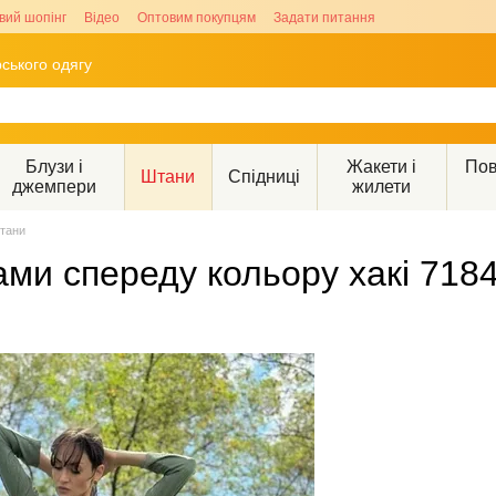
вий шопінг
Відео
Оптовим покупцям
Задати питання
ського одягу
Блузи і
Жакети і
Пов
Штани
Спідниці
джемпери
жилети
тани
зами спереду кольору хакі 718