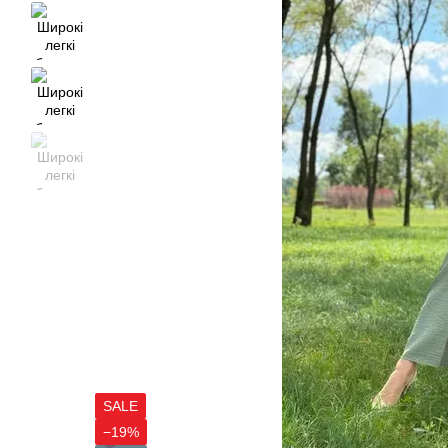
SALE
−19%