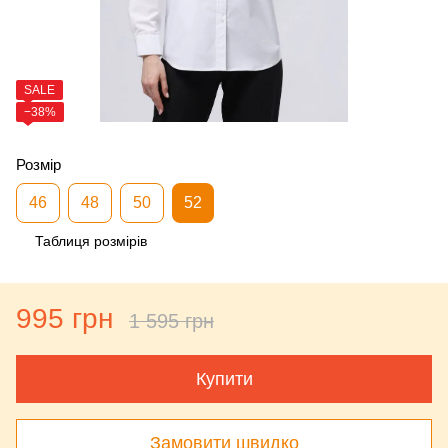
SALE
−38%
Розмір
46
48
50
52
Таблиця розмірів
995 грн
1 595 грн
Купити
Замовити швидко