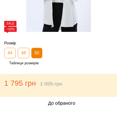
SALE
−10%
Розмір
44
48
50
Таблиця розмірів
1 795 грн
1 995 грн
До обраного