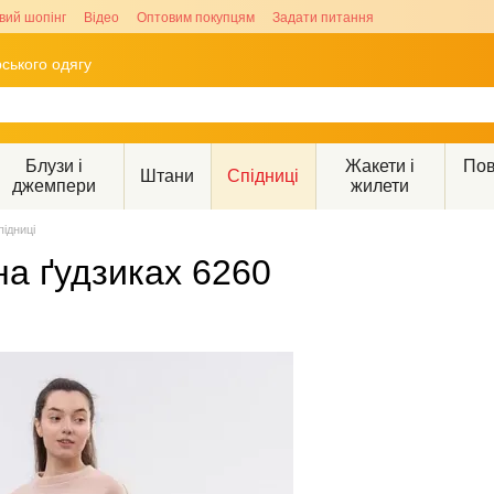
вий шопінг
Відео
Оптовим покупцям
Задати питання
ського одягу
Блузи і
Жакети і
Пов
Штани
Спідниці
джемпери
жилети
підниці
на ґудзиках 6260