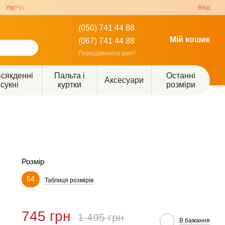
Укр
Рус
Вхід
(050) 741 44 88
Мій кошик
(067) 741 44 88
Передзвонити вам?
сякденні
Пальта і
Останні
Аксесуари
сукні
куртки
розміри
Розмір
54
Таблиця розмірів
745 грн
1 495 грн
В бажання