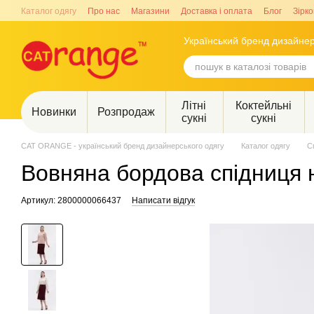
Перейти до основного контенту
Каталог одягу
Про нас
Магазини
Доставка і оплата
Блог
Зірко
Український бренд дизайнер
Літні
Коктейльні
Новинки
Розпродаж
сукні
сукні
CAT ORANGE - український бренд дизайнерського одягу
Каталог одягу
С
Вовняна бордова спідниця 
Артикул: 2800000066437
Написати відгук