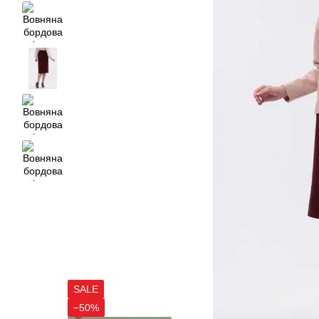
SALE
−50%