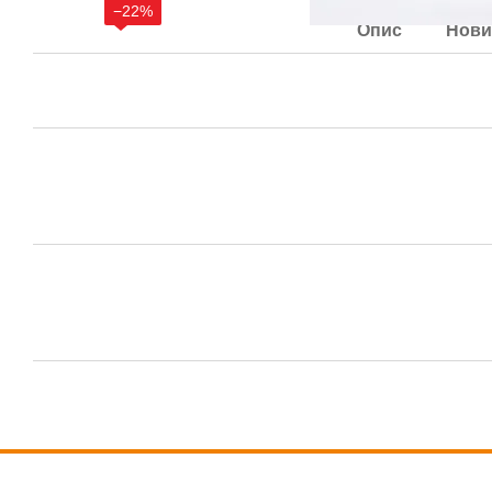
−22%
Опис
Нови