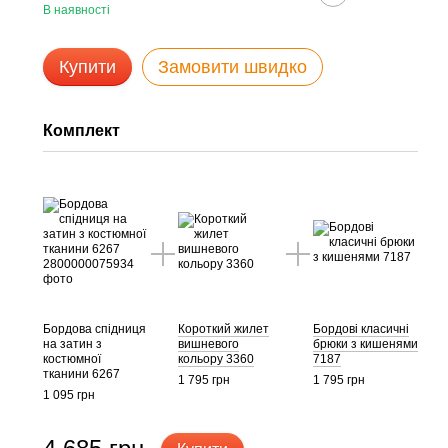
В наявності
Купити
Замовити швидко
Комплект
Бордова спідниця
Короткий жилет
Бордові класичні
на затин з
вишневого
брюки з кишенями
костюмної
кольору 3360
7187
тканини 6267
1 795 грн
1 795 грн
1 095 грн