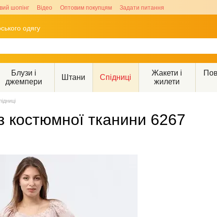
вий шопінг
Відео
Оптовим покупцям
Задати питання
ського одягу
Блузи і
Жакети і
Пов
Штани
Спідниці
джемпери
жилети
підниці
з костюмної тканини 6267