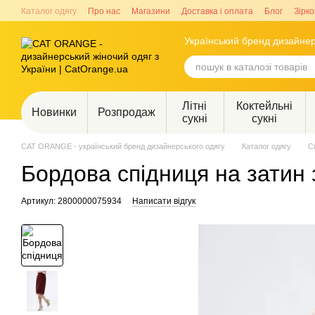
Перейти до основного контенту
Каталог одягу
Про нас
Магазини
Доставка і оплата
Блог
Зірко
Український бренд дизайнер
Літні
Коктейльні
Новинки
Розпродаж
сукні
сукні
CAT ORANGE - український бренд дизайнерського одягу
Каталог одягу
С
Бордова спідниця на затин 
Артикул: 2800000075934
Написати відгук