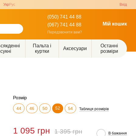
Укр
Рус
Вхід
(050) 741 44 88
Мій кошик
(067) 741 44 88
Передзвонити вам?
сякденні
Пальта і
Останні
Аксесуари
сукні
куртки
розміри
Розмір
52
44
46
50
54
Таблиця розмірів
1 095 грн
1 395 грн
В бажання