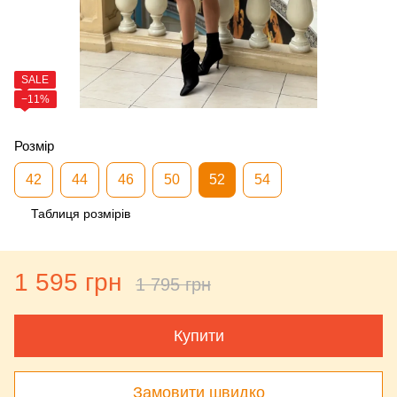
SALE
−11%
Розмір
42
44
46
50
52
54
Таблиця розмірів
1 595 грн
1 795 грн
Купити
Замовити швидко