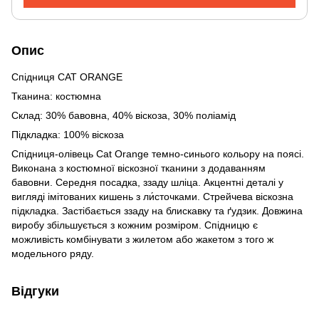
Опис
Спідниця CAT ORANGE
Тканина: костюмна
Склад: 30% бавовна, 40% віскоза, 30% поліамід
Підкладка: 100% віскоза
Спідниця-олівець Cat Orange темно-синього кольору на поясі.
Виконана з костюмної віскозної тканини з додаванням
бавовни. Середня посадка, ззаду шліца. Акцентні деталі у
вигляді імітованих кишень з ли́сточками. Стрейчева віскозна
підкладка. Застібається ззаду на блискавку та ґудзик. Довжина
виробу збільшується з кожним розміром. Спідницю є
можливість комбінувати з жилетом або жакетом з того ж
модельного ряду.
Відгуки