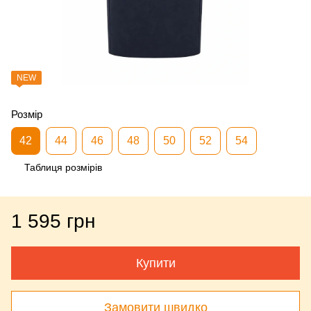
NEW
Розмір
42
44
46
48
50
52
54
Таблиця розмірів
1 595 грн
Купити
Замовити швидко