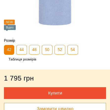
NEW
Відео
Розмір
42
44
48
50
52
54
Таблиця розмірів
1 795 грн
Купити
Замовити швидко