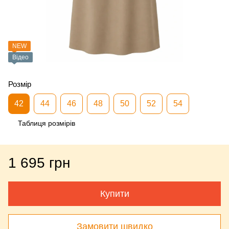
NEW
Відео
Розмір
42
44
46
48
50
52
54
Таблиця розмірів
1 695 грн
Купити
Замовити швидко