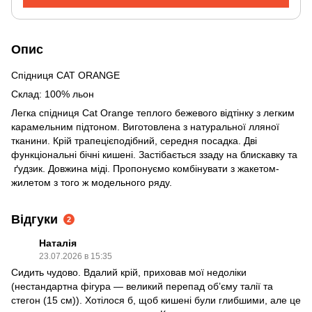
Опис
Спідниця CAT ORANGE
Склад: 100% льон
Легка спідниця Cat Orange теплого бежевого відтінку з легким
карамельним підтоном. Виготовлена з натуральної лляної
тканини. Крій трапецієподібний, середня посадка. Дві
функціональні бічні кишені. Застібається ззаду на блискавку та
ґудзик. Довжина міді. Пропонуємо комбінувати з жакетом-
жилетом з того ж модельного ряду.
Відгуки
2
Наталія
23.07.2026 в 15:35
Сидить чудово. Вдалий крій, приховав мої недоліки
(нестандартна фігура — великий перепад об’єму талії та
стегон (15 см)). Хотілося б, щоб кишені були глибшими, але це