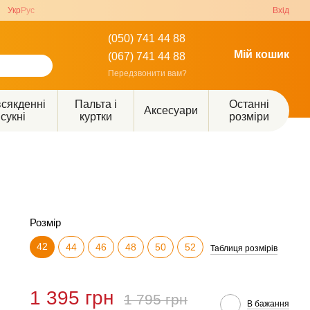
Укр
Рус
Вхід
(050) 741 44 88
Мій кошик
(067) 741 44 88
Передзвонити вам?
сякденні
Пальта і
Останні
Аксесуари
сукні
куртки
розміри
Розмір
42
44
46
48
50
52
Таблиця розмірів
1 395 грн
1 795 грн
В бажання