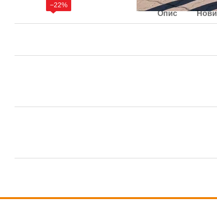
−22%
Опис
Нови