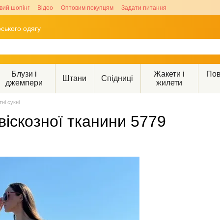
вий шопінг
Відео
Оптовим покупцям
Задати питання
ського одягу
Блузи і
Жакети і
Пов
Штани
Спідниці
джемпери
жилети
тні сукні
віскозної тканини 5779