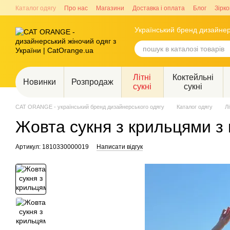
Перейти до основного контенту
Каталог одягу
Про нас
Магазини
Доставка і оплата
Блог
Зірко
Український бренд дизайнер
Літні
Коктейльні
Новинки
Розпродаж
сукні
сукні
CAT ORANGE - український бренд дизайнерського одягу
Каталог одягу
Лі
Жовта сукня з крильцями з 
Артикул: 1810330000019
Написати відгук