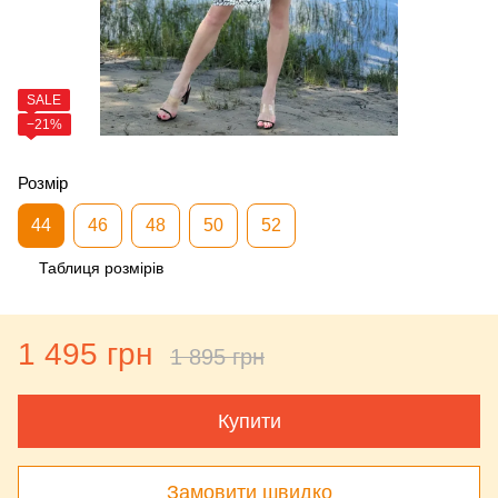
SALE
−21%
Розмір
44
46
48
50
52
Таблиця розмірів
1 495 грн
1 895 грн
Купити
Замовити швидко