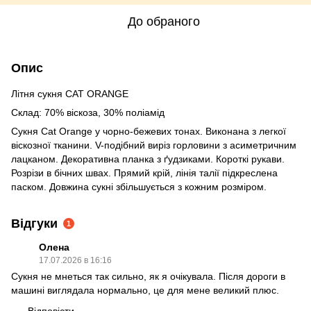
До обраного
Опис
Літня сукня CAT ORANGE
Склад: 70% віскоза, 30% поліамід
Сукня Cat Orange у чорно-бежевих тонах. Виконана з легкої
віскозної тканини. V-подібний виріз горловини з асиметричним
лацканом. Декоративна планка з ґудзиками. Короткі рукави.
Розрізи в бічних швах. Прямий крій, лінія талії підкреслена
паском. Довжина сукні збільшується з кожним розміром.
Відгуки
1
Олена
17.07.2026 в 16:16
Сукня не мнеться так сильно, як я очікувала. Після дороги в
машині виглядала нормально, це для мене великий плюс.