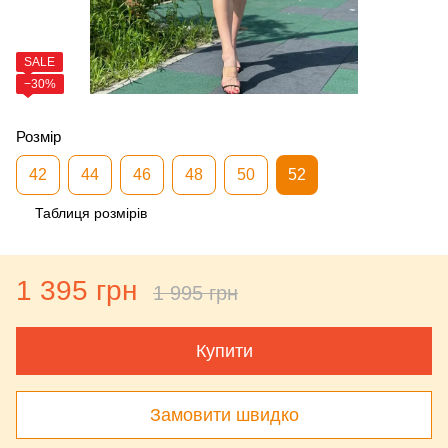
SALE
−30%
Розмір
42
44
46
48
50
52
Таблиця розмірів
1 395 грн
1 995 грн
Купити
Замовити швидко