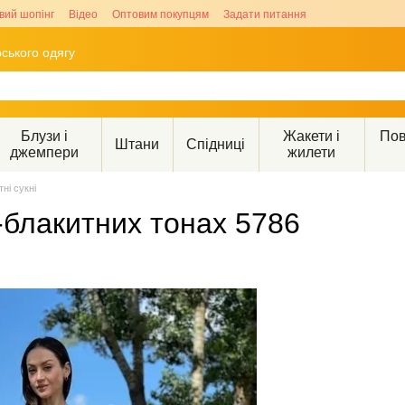
вий шопінг
Відео
Оптовим покупцям
Задати питання
ського одягу
Блузи і
Жакети і
Пов
Штани
Спідниці
джемпери
жилети
тні сукні
блакитних тонах 5786