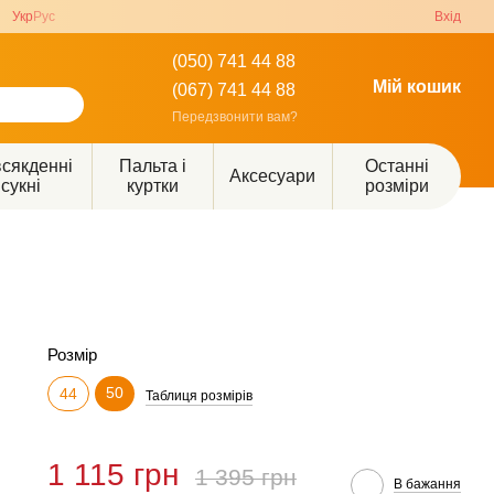
Укр
Рус
Вхід
(050) 741 44 88
Мій кошик
(067) 741 44 88
Передзвонити вам?
сякденні
Пальта і
Останні
Аксесуари
сукні
куртки
розміри
Розмір
50
44
Таблиця розмірів
1 115 грн
1 395 грн
В бажання