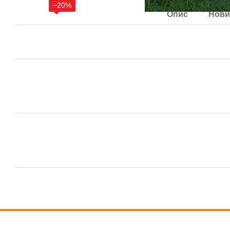
−20%
Опис
Нови