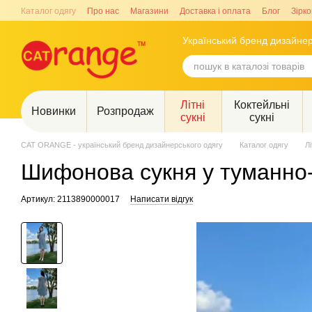
Перейти до основного контенту
Каталог одягу
Про нас
Магазини
Доставка і оплата
Блог
Зірко
Український бренд дизайнер
Літні
Коктейльні
Новинки
Розпродаж
сукні
сукні
CAT ORANGE - український бренд дизайнерського одягу
Каталог одягу
Лі
Шифонова сукня у туманно-
Артикул: 2113890000017
Написати відгук