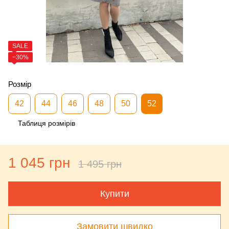
SALE
−30%
Розмір
42
44
46
48
50
52
Таблиця розмірів
1 045 грн
1 495 грн
Купити
Замовити швидко