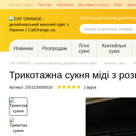
Перейти до основного контенту
Каталог одягу
Про нас
Магазини
Доставка і оплата
Блог
Зірко
Український бренд дизайнер
Літні
Коктейльні
Новинки
Розпродаж
сукні
сукні
CAT ORANGE - український бренд дизайнерського одягу
Каталог одягу
П
Трикотажна сукня міді з р
Артикул: 2553220000018
1 відгук