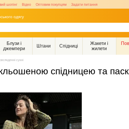
вий шопінг
Відео
Оптовим покупцям
Задати питання
ського одягу
Блузи і
Жакети і
Пов
Штани
Спідниці
джемпери
жилети
овсякденні сукні
озкльошеною спідницею та пас