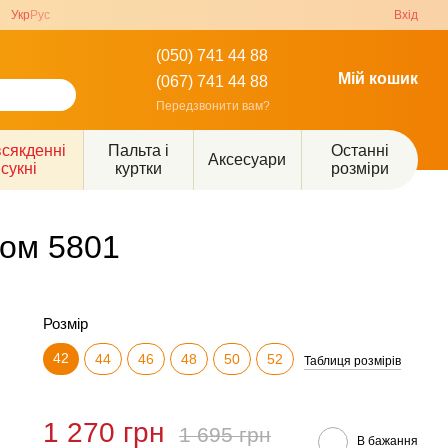
Укр
Рус
Вхід
(050) 741 44 88
Мій кошик
(067) 741 44 88
Передзвонити вам?
сякденні
Пальта і
Останні
Аксесуари
сукні
куртки
розміри
ком 5801
Розмір
42
44
46
48
50
52
Таблиця розмірів
1 270 грн
1 695 грн
В бажання