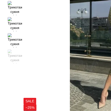
SALE
−25%