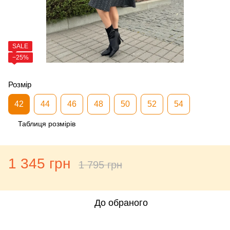
SALE
−25%
Розмір
42
44
46
48
50
52
54
Таблиця розмірів
1 345 грн
1 795 грн
До обраного