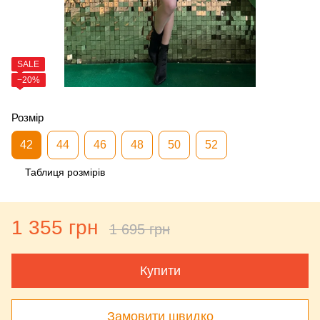
SALE
−20%
Розмір
42
44
46
48
50
52
Таблиця розмірів
1 355 грн
1 695 грн
Купити
Замовити швидко