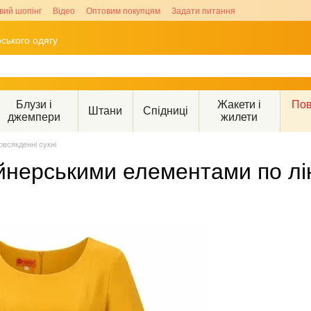
вий шопінг
Відео
Оптовим покупцям
Задати питання
ського одягу
Блузи і
Жакети і
Пов
Штани
Спідниці
джемпери
жилети
овсякденні сукні
нерськими елементами по ліні