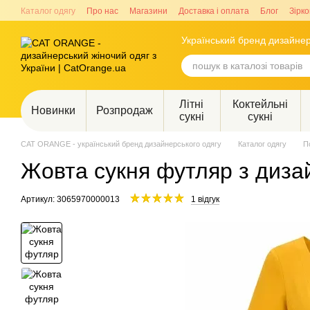
Перейти до основного контенту
Каталог одягу
Про нас
Магазини
Доставка і оплата
Блог
Зірко
Український бренд дизайнер
Літні
Коктейльні
Новинки
Розпродаж
сукні
сукні
CAT ORANGE - український бренд дизайнерського одягу
Каталог одягу
П
Жовта сукня футляр з дизай
Артикул: 3065970000013
1 відгук