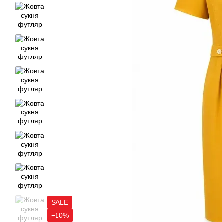
SALE
−10%