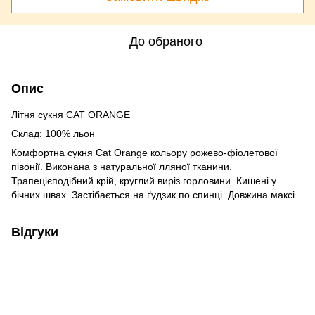
До обраного
Опис
Літня сукня CAT ORANGE
Склад: 100% льон
Комфортна сукня Cat Orange кольору рожево-фіолетової
півонії. Виконана з натуральної лляної тканини.
Трапецієподібний крій, круглий виріз горловини. Кишені у
бічних швах. Застібається на ґудзик по спинці. Довжина максі.
Відгуки