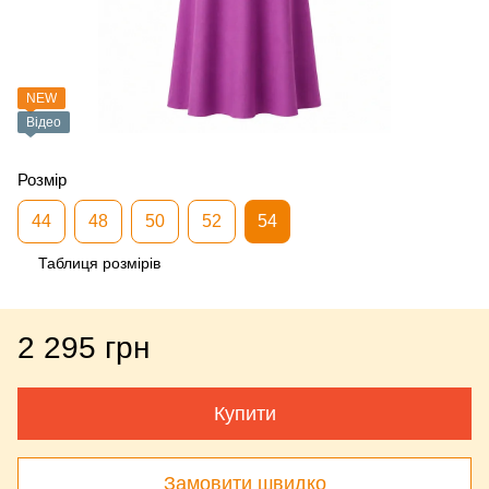
NEW
Відео
Розмір
44
48
50
52
54
Таблиця розмірів
2 295 грн
Купити
Замовити швидко