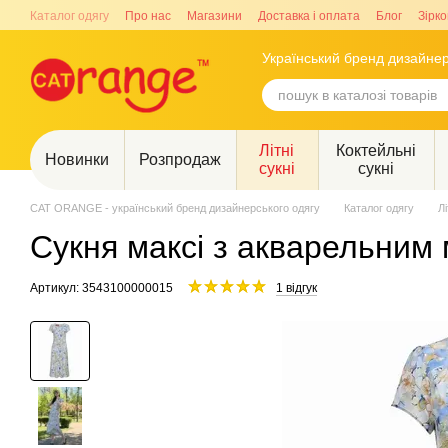
Перейти до основного контенту
Каталог одягу
Про нас
Магазини
Доставка і оплата
Блог
Зірко
Український бренд дизайнер
Літні
Коктейльні
Новинки
Розпродаж
сукні
сукні
CAT ORANGE - український бренд дизайнерського одягу
Каталог одягу
Лі
Сукня максі з акварельним
Артикул: 3543100000015
1 відгук