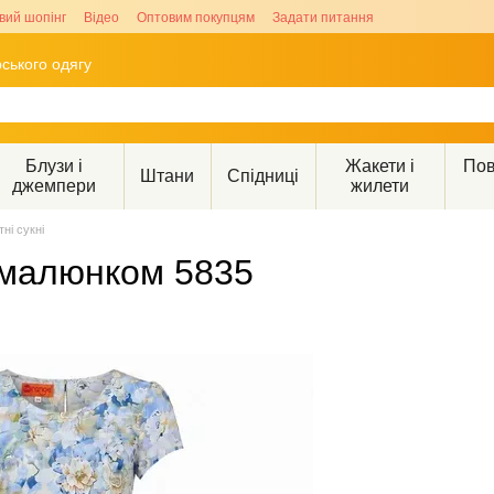
вий шопінг
Відео
Оптовим покупцям
Задати питання
ського одягу
Блузи і
Жакети і
Пов
Штани
Спідниці
джемпери
жилети
тні сукні
 малюнком 5835