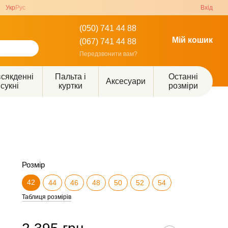
Укр
Рус
Вхід
(050) 741 44 88
Мій кошик
(067) 741 44 88
Передзвонити вам?
сякденні
Пальта і
Останні
Аксесуари
сукні
куртки
розміри
Розмір
42
44
46
48
50
52
54
Таблиця розмірів