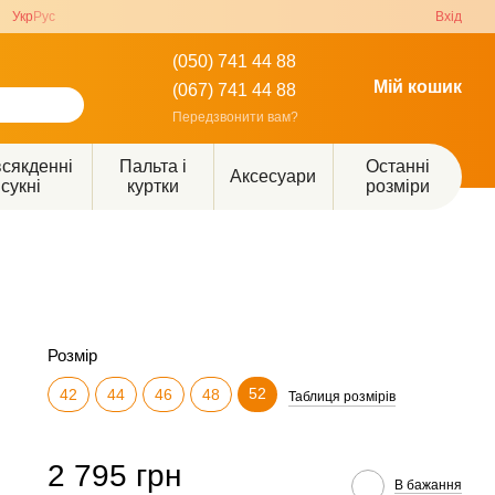
Укр
Рус
Вхід
(050) 741 44 88
Мій кошик
(067) 741 44 88
Передзвонити вам?
сякденні
Пальта і
Останні
Аксесуари
сукні
куртки
розміри
Розмір
52
42
44
46
48
Таблиця розмірів
2 795 грн
В бажання