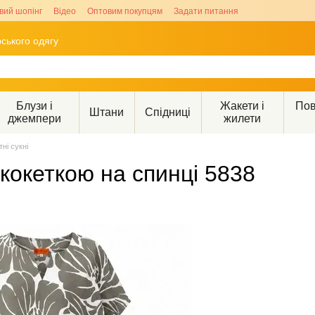
вий шопінг
Відео
Оптовим покупцям
Задати питання
ського одягу
Блузи і
Жакети і
Пов
Штани
Спідниці
джемпери
жилети
тні сукні
 кокеткою на спинці 5838