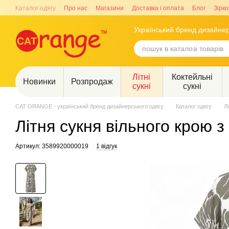
Перейти до основного контенту
Каталог одягу
Про нас
Магазини
Доставка і оплата
Блог
Зірко
Український бренд дизайнер
Літні
Коктейльні
Новинки
Розпродаж
сукні
сукні
CAT ORANGE - український бренд дизайнерського одягу
Каталог одягу
Лі
Літня сукня вільного крою з
Артикул: 3589920000019
1 відгук