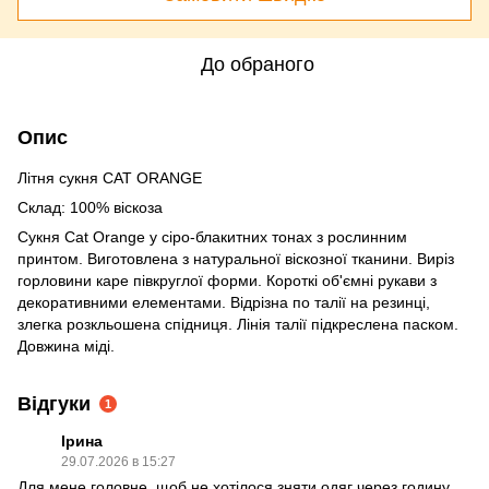
До обраного
Опис
Літня сукня CAT ORANGE
Склад: 100% віскоза
Сукня Cat Orange у сіро-блакитних тонах з рослинним
принтом. Виготовлена з натуральної віскозної тканини. Виріз
горловини каре півкруглої форми. Короткі об'ємні рукави з
декоративними елементами. Відрізна по талії на резинці,
злегка розкльошена спідниця. Лінія талії підкреслена паском.
Довжина міді.
Відгуки
1
Ірина
29.07.2026 в 15:27
Для мене головне, щоб не хотілося зняти одяг через годину.