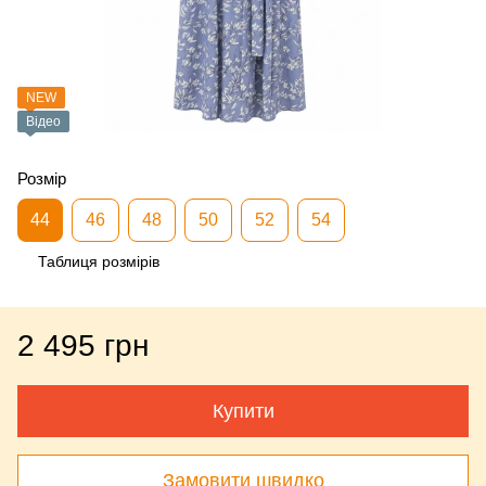
NEW
Відео
Розмір
44
46
48
50
52
54
Таблиця розмірів
2 495 грн
Купити
Замовити швидко