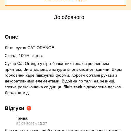
До обраного
Опис
Літня сукня CAT ORANGE
Склад: 100% віскоза
Сукня Cat Orange у сіро-блакитних тонах з рослинним
принтом. Виготовлена з натуральної віскозної тканини. Виріз
горловини каре півкруглої форми. Короткі об'ємні рукави з
декоративними елементами. Відрізна по талії на резинці,
злегка розкльошена спідниця. Лінія талії підкреслена паском.
Довжина міді.
Відгуки
1
Ірина
29.07.2026 в 15:27
Для мене головне, щоб не хотілося зняти одяг через годину.