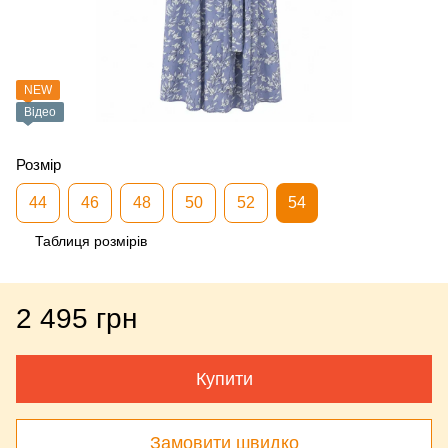
NEW
Відео
Розмір
44
46
48
50
52
54
Таблиця розмірів
2 495 грн
Купити
Замовити швидко