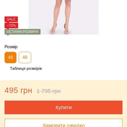
SALE
−72%
ОСТАННІ РОЗМІРИ
Розмір
46
48
Таблиця розмірів
495 грн
1 795 грн
Купити
Замовити швидко