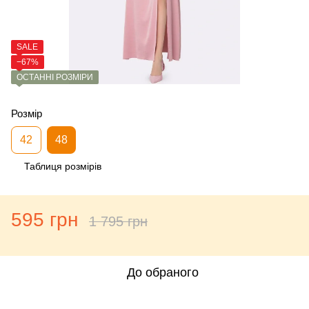
SALE
−67%
ОСТАННІ РОЗМІРИ
Розмір
42
48
Таблиця розмірів
595 грн
1 795 грн
До обраного