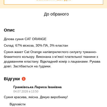
До обраного
Опис
Ділова сукня CAT ORANGE
Склад: 67% віскоза, 30% ПА, 3% еластан
Сукня-жакет Cat Orange напівприлеглого силуету туманно-
блакитного кольору. Виконана з м'якої плательної тканини з
додаванням еластану. Відкладний комір з лацканами. Рукава
довгі. Застібається на ґудзики.
Відгуки
1
Гранківська Лариса Іванівна
04.07.2026 в 13:50
Сукня красива, якісна. Дякую виробнику!
Відповісти