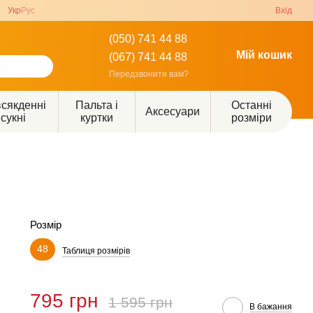
Укр
Рус
Вхід
(050) 741 44 88
Мій кошик
(067) 741 44 88
Передзвонити вам?
сякденні
Пальта і
Останні
Аксесуари
сукні
куртки
розміри
Розмір
48
Таблиця розмірів
795 грн
1 595 грн
В бажання