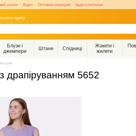
вий шопінг
Відео
Оптовим покупцям
Задати питання
ського одягу
Блузи і
Жакети і
Пов
Штани
Спідниці
джемпери
жилети
тні сукні
 з драпіруванням 5652