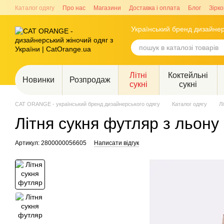
Перейти до основного контенту
Каталог одягу
Про нас
Магазини
Доставка і оплата
Блог
Зірко
Український бренд дизайнер
Літні
Коктейльні
Новинки
Розпродаж
сукні
сукні
CAT ORANGE - український бренд дизайнерського одягу
Каталог одягу
Лі
Літня сукня футляр з льону
Артикул: 2800000056605
Написати відгук