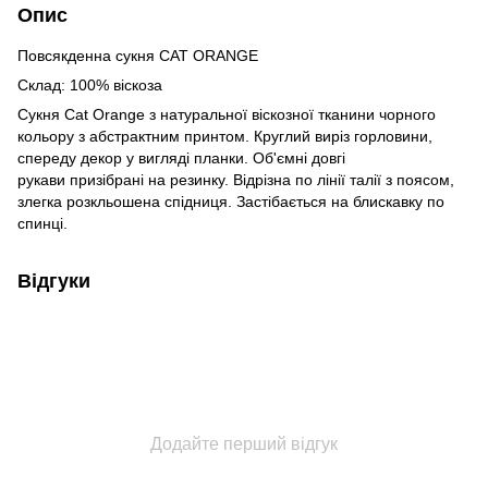
Опис
Повсякденна сукня CAT ORANGE
Склад: 100% віскоза
Сукня Cat Orange з натуральної віскозної тканини чорного
кольору з абстрактним принтом. Круглий виріз горловини,
спереду декор у вигляді планки. Об'ємні довгі
рукави призібрані на резинку. Відрізна по лінії талії з поясом,
злегка розкльошена спідниця. Застібається на блискавку по
спинці.
Відгуки
Додайте перший відгук