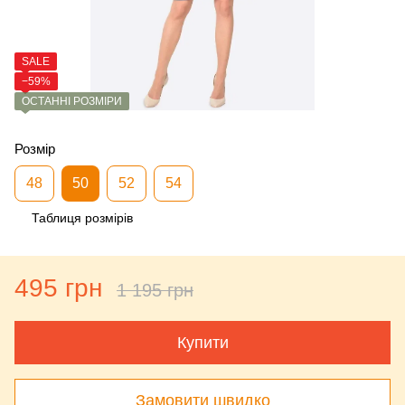
SALE
−59%
ОСТАННІ РОЗМІРИ
Розмір
48
50
52
54
Таблиця розмірів
495 грн
1 195 грн
Купити
Замовити швидко