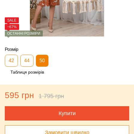
SALE
−67%
ОСТАННІ РОЗМІРИ
Розмір
42
44
50
Таблиця розмірів
595 грн
1 795 грн
Купити
Замовити швидко