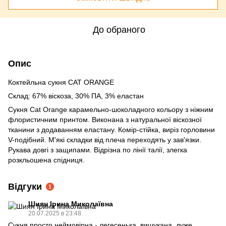
До обраного
Опис
Коктейльна сукня CAT ORANGE
Склад: 67% віскоза, 30% ПА, 3% еластан
Сукня Cat Orange карамельно-шоколадного кольору з ніжним
флористичним принтом. Виконана з натуральної віскозної
тканини з додаванням еластану. Комір-стійка, виріз горловини
V-подібний. М'які складки від плеча переходять у зав'язки.
Рукава довгі з защипами. Відрізна по лінії талії, злегка
розкльошена спідниця.
Відгуки
1
Шиян Ірина Миколаївна
20.07.2025 в 23:48
Сукня просто неймовірна - легесенька, вишукана, дуже