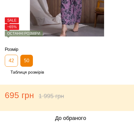
SALE
−65%
ОСТАННІ РОЗМІРИ
Розмір
42
50
Таблиця розмірів
695 грн
1 995 грн
До обраного